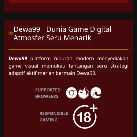
Dewa99 - Dunia Game Digital
Atmosfer Seru Menarik
Dewa99
platform hiburan modern menyediakan
game visual memukau tantangan seru strategi
adaptif aktif meriah bermain Dewa99.
SUPPORTED
BROWSERS
RESPONSIBLE
GAMING