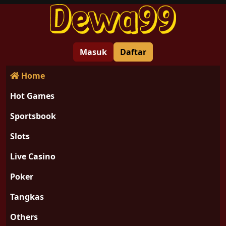
Masuk
Daftar
Home
Hot Games
Sportsbook
Slots
Live Casino
Poker
Tangkas
Others