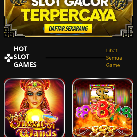
HOT
Lihat
SLOT
Semua
GAMES
Game