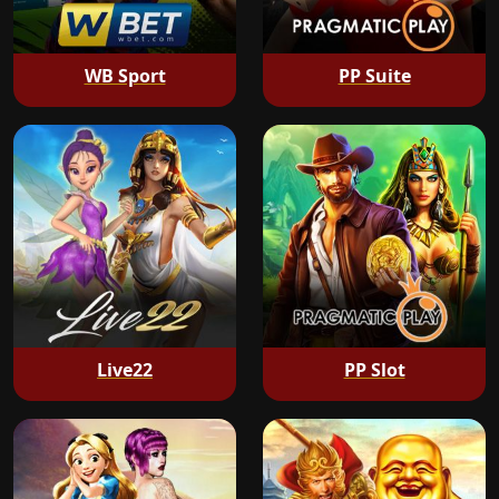
WB Sport
PP Suite
Live22
PP Slot