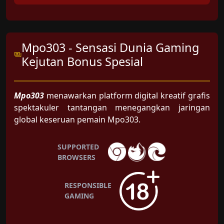
Mpo303 - Sensasi Dunia Gaming
Kejutan Bonus Spesial
Mpo303
menawarkan platform digital kreatif grafis
spektakuler tantangan menegangkan jaringan
global keseruan pemain Mpo303.
SUPPORTED
BROWSERS
RESPONSIBLE
GAMING