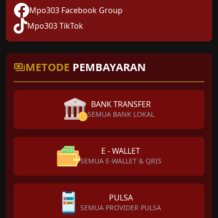
Mpo303 Facebook Group
Mpo303 TikTok
METODE
PEMBAYARAN
BANK TRANSFER
SEMUA BANK LOKAL
E - WALLET
SEMUA E-WALLET & QRIS
PULSA
SEMUA PROVIDER PULSA