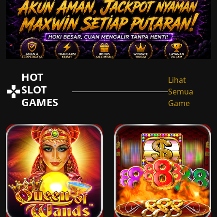
HOT
Lihat
SLOT
Semua
GAMES
Game