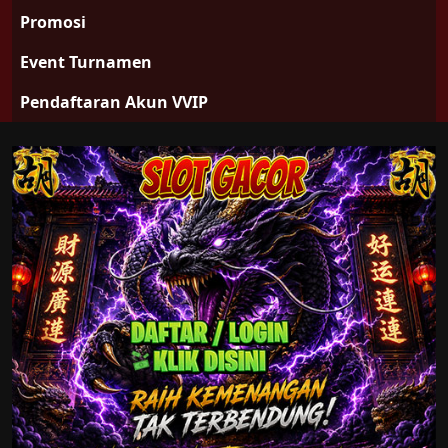
Promosi
Event Turnamen
Pendaftaran Akun VVIP