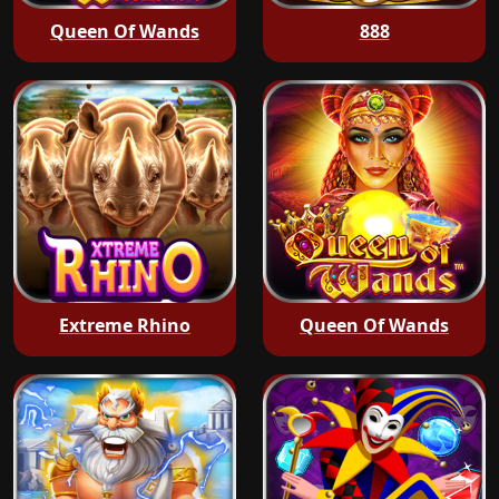
Queen Of Wands
888
Extreme Rhino
Queen Of Wands